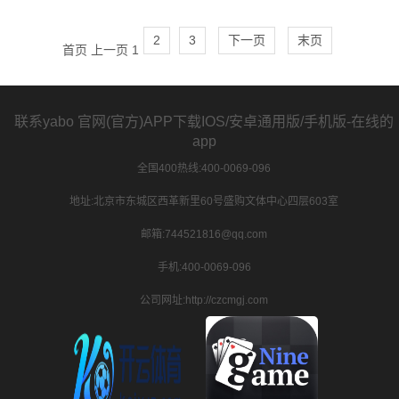
2
3
下一页
末页
首页
上一页
1
联系yabo 官网(官方)APP下载IOS/安卓通用版/手机版-在线的
app
全国400热线:400-0069-096
地址:北京市东城区西革新里60号盛购文体中心四层603室
邮箱:744521816@qq.com
手机:400-0069-096
公司网址:http://czcmgj.com