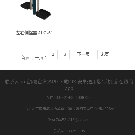
左右侧摆器 JLG-51
2
3
下一页
末页
首页
上一页
1
联系yabo 官网(官方)APP下载IOS/安卓通用版/手机版-在线的
app
全国400热线:400-0069-096
地址:北京市东城区西革新里60号盛购文体中心四层603室
邮箱:744521816@qq.com
手机:400-0069-096