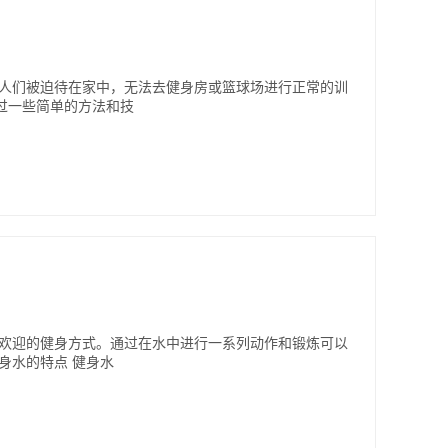
，人们被迫待在家中，无法去健身房或篮球场进行正常的训
过一些简单的方法和技
人欢迎的健身方式。通过在水中进行一系列动作和锻炼可以
身水的特点 健身水