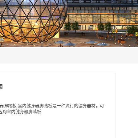
用
器脚踏板 室内健身器脚踏板是一种流行的健身器材，可
选购室内健身器脚踏板