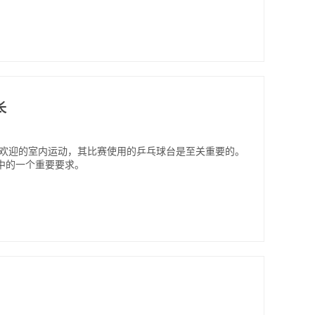
长
受欢迎的室内运动，其比赛使用的乒乓球台是至关重要的。
中的一个重要要求。