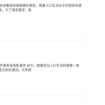
中扮演着越来越重要的角色。随着人们生活水平的提高和健
身。为了满足需求，各
手健身渐成新潮流 如今，健康成为人们生活的重要一部
成为新的潮流。与传统