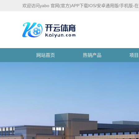
欢迎访问yabo 官网(官方)APP下载IOS/安卓通用版/手机版-
网站首页
热销产品
项目