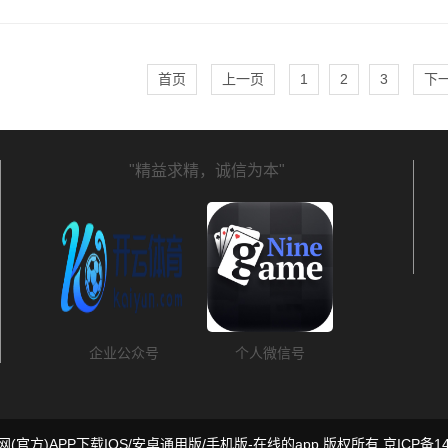
首页
上一页
1
2
3
下
"精益求精，诚信为本"
企业公众号
个人微信号
yabo 官网(官方)APP下载IOS/安卓通用版/手机版-在线的app 版权所有
京ICP备14