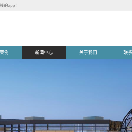
在线的app！
案例
新闻中心
关于我们
联