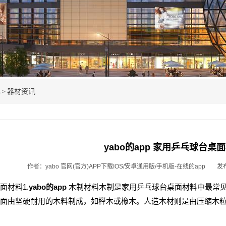
心
器材资讯
>
yabo的app 家用乒乓球台桌
作者：yabo 官网(官方)APP下载IOS/安卓通用版/手机版-在线的app
发布
面材料1.
yabo的app
木制材料木制是家用乒乓球台桌面材料中最常
面由坚硬耐用的木料制成，如榉木或橡木。人造木材则是由压缩木