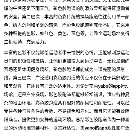
媚的午后还是下雨天气，彩色胶跑道的防滑效果都能保证运动者
的安全。第二层次：丰富的色彩传统的操场跑道往往使用单一颜
色，给人沉闷和单调的感觉。而彩色胶跑道则完全不同，它采用
多种鲜艳的色彩，如红色、黄色、蓝色等，让整个运动场地变得
生机勃勃、充满活力。
丰富的色彩不仅能够给运动者带来愉悦的心情，还能够刺激运动
员们的积极性和激情，让他们更加投入到运动中去。无论是训练
赛场还是休闲健身场所，彩色胶跑道都能成为一道亮丽的风景
线。第三层次：广泛适用彩色胶跑道的优点不仅仅在于其舒适性
和美观性，它还具有广泛的适用性。无论是室内
yabo的app
运动
场馆，还是户外操场，彩色胶跑道都能够轻松铺设，适应各种复
杂的地面环境。彩色胶跑道具有很好的耐候性和耐磨性，可以经
受住各种气候条件的考验，不易褪色和老化。而且它还能有效阻
隔噪音，提供更加安静的运动环境。总结彩色胶跑道作为一种新
型的运动场地铺装材料，以其舒适性、美
yabo的app
观性和广泛