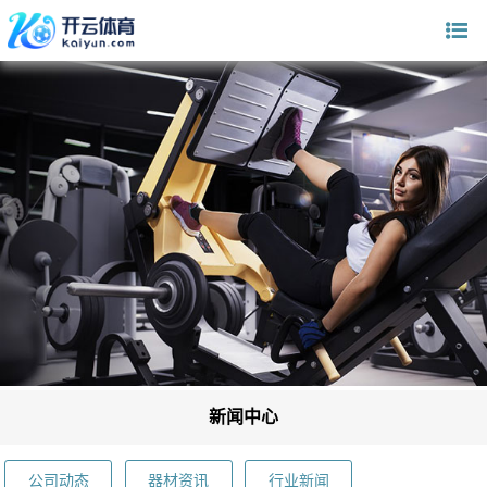
新闻中心
公司动态
器材资讯
行业新闻