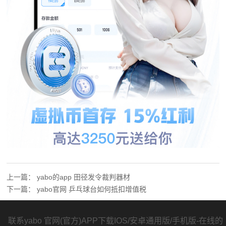
上一篇：
yabo的app 田径发令裁判器材
下一篇：
yabo官网 乒乓球台如何抵扣增值税
联系yabo 官网(官方)APP下载IOS/安卓通用版/手机版-在线的